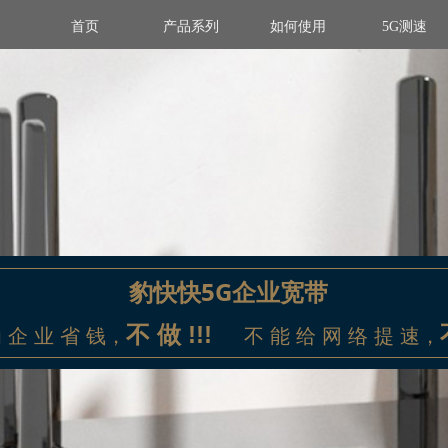
首页
产品系列
如何使用
5G测速
豹快快5G企业宽带
不 做 !!!
 企 业 省 钱，
不 能 给 网 络 提 速，