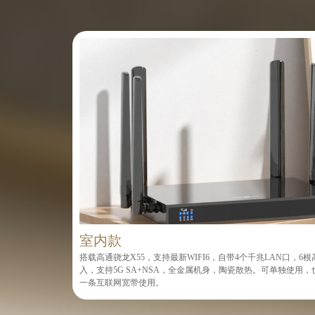
室内款
搭载高通骁龙X55，支持最新WIFI6，自带4个千兆LAN口，
入，支持5G SA+NSA，全金属机身，陶瓷散热。可单独使用
一条互联网宽带使用。