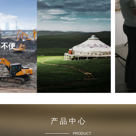
·
不便
产 品 中 心
————
PRODUCT