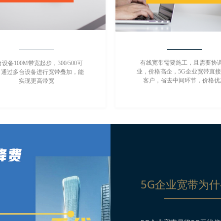
有线宽带需要施工，且需要协
设备100M带宽起步，300/500可
业，价格高企，5G企业宽带直
，通过多台设备进行宽带叠加，能
客户，省去中间环节，价格优
实现更高带宽
5G企业宽带为
—————