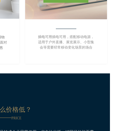
插电可用
插电可用，搭配移动电源，
调物
适用于户外直播、展览展示、小型集
接面对
会等需要经常移动变化场景的场合
惠
什么价格低？
——
PRICE