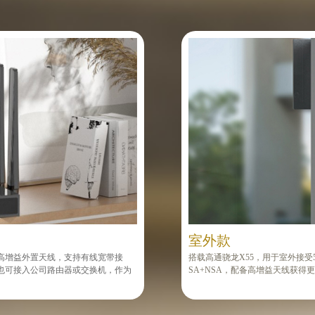
室外款
6根高增益外置天线，支持有线宽带接
搭载高通骁龙X55，用于室外接受5G
，也可接入公司路由器或交换机，作为
SA+NSA，配备高增益天线获得更