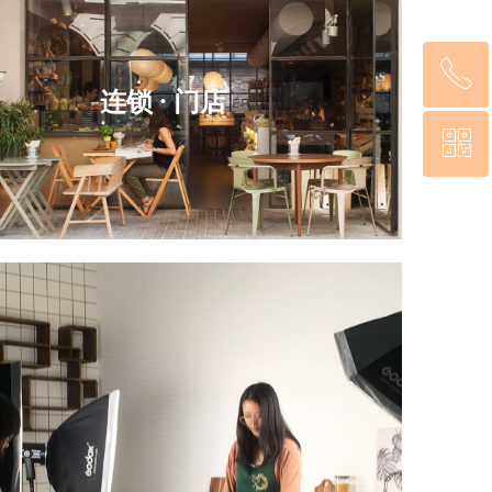
ꂅ
连锁
· 门店
ꀥ
15600700100
微信二维码